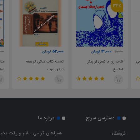
32٪
52,000
13,000
19,000
تومان
تومان
1,000
کتاب زن یا نیمی از پیکر
تست کتاب مبانی توسعه
مناب
اجتماع
تمدن غرب
استخد
و بهد
دسترسی سریع
درباره ما
همراهان گرامی سلام و وقت بخیر
فروشگاه