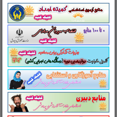
مجموعه
لذت مصاحبه
: پله پله تا
کلاس
کامل ترین مجموعه گردآوری شده
آمادگی برای مصاحبه استخدام
آزمون
دبیری و هنرآموز
آموزش و پرورش
در
790
صفحه در قالب فایل
pdf