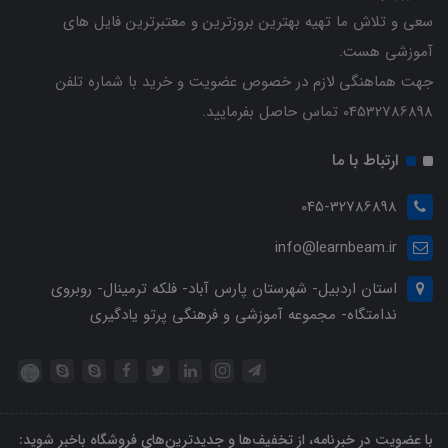
سعی و تلاش ما تهیه بهترین بروزترین و معتبرترین فایل های
آموزشی هست.
جهت هماهنگی لازم در خصوص عضویت و خرید با شماره تلفن
04532786898 تماس حاصل بفرمایید.
ارتباط با ما
045-32786898
info@learnbeam.ir
استان اردبیل- شهرستان پارس آباد- فلکه ترمینال- روبروی
ندامتگاه- مجموعه آموزشی و فرهنگی پرتو یادگیری
با عضویت در خبرنامه، از تخفیف‌ها و جدیدترین‌های فروشگاه باخبر شوید: