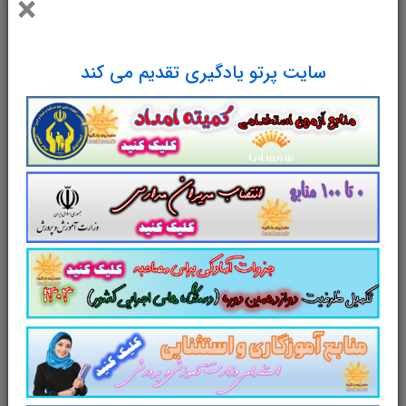
×
خلاصه کتاب حسابرسی
در
98
صفحه در قالب فایل
pdf
قابل چاپ با کیفیت عالی جهت انسجام ذهنی، خودآزمایی
سایت پرتو یادگیری تقدیم می کند
و مطالعه سریع داوطلبین شرکت کننده در
دوازدهمین
امتحان مشترک فراگیر دستگاه های اجرایی کشور
و
استخدامی وزارت اقتصاد و دارایی
مطابق با دفترچه ثبت
نام و مطابق با سرفصل های اعلام شده در دفترچه راهنمای
ثبت نام
منابع تخصصی و اختصاصی حسابرس
می باشد.
مطابق با دوازدهمین امتحان مشترک
فراگیر دستگاه های اجرایی کشور
سایت علمی، آموزشی و فرهنگی پرتو یادگیری
مجموعه منابع آمادگی برای آزمونهای استخدامی
سال ۱۴۰۳ را برای داوطلبین این آزمون به شرح