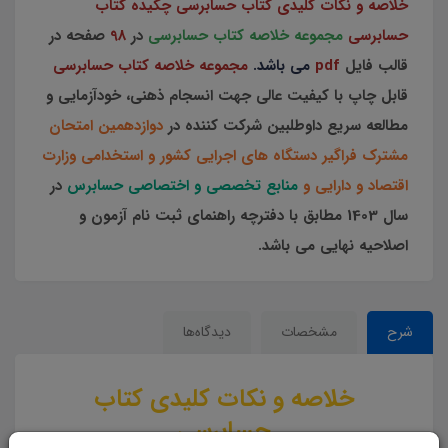
خلاصه و نکات کلیدی کتاب حسابرسی چکیده کتاب
حسابرسی
مجموعه خلاصه کتاب حسابرسی
در
98
صفحه در
قالب فایل
pdf
می باشد.
مجموعه خلاصه کتاب حسابرسی
قابل چاپ با کیفیت عالی جهت انسجام ذهنی، خودآزمایی و
مطالعه سریع داوطلبین شرکت کننده در
دوازدهمین امتحان
مشترک فراگیر دستگاه های اجرایی کشور و استخدامی وزارت
اقتصاد و دارایی و
منابع تخصصی و اختصاصی حسابرس
در
سال 1403 مطابق با دفترچه راهنمای ثبت نام آزمون و
اصلاحیه نهایی می باشد.
شرح
مشخصات
دیدگاه‌ها
خلاصه و نکات کلیدی کتاب
حسابرسی