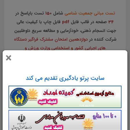
تست مبانی جمعیت شناسی
شامل
150
تست باپاسخ در
34
صفحه در قالب فایل
pdf
قابل چاپ با کیفیت عالی
جهت انسجام ذهنی، خودآزمایی و مطالعه سریع داوطلبین
شرکت کننده در
دوازدهمین امتحان مشترک فراگیر دستگاه
های اجرایی کشور و استخدامی وزارت ورزش و
×
جوانان
مطابق با دفترچه ثبت نام و مطابق با سرفصل های
اعلام شده در دفترچه راهنمای ثبت نام
منابع تخصصی و
اختصاصی
کارشناس برنامه ریزی امور جوانان
می باشد.
سایت پرتو یادگیری تقدیم می کند
مطابق با دوازدهمین امتحان مشترک
فراگیر دستگاه های اجرایی کشور
سایت علمی، آموزشی و فرهنگی پرتو یادگیری
مجموعه منابع آمادگی برای آزمونهای استخدامی