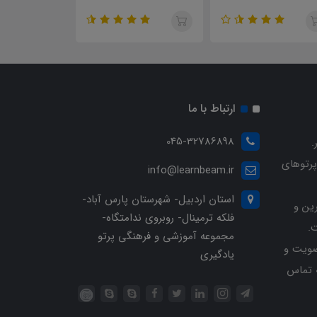
بخشی
ارتباط با ما
045-32786898
.
پرتوهای
info@learnbeam.ir
استان اردبیل- شهرستان پارس آباد-
ین و
فلکه ترمینال- روبروی ندامتگاه-
.
مجموعه آموزشی و فرهنگی پرتو
ویت و
یادگیری
خرید با شماره تلفن 04532786898 تماس