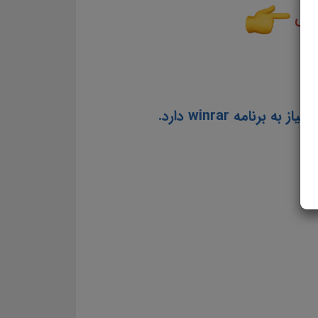
رایی
امه winrar دارد.