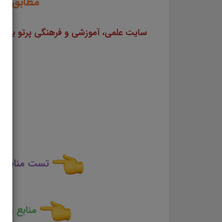
مطابق با
تست منابع ع
منابع عمو