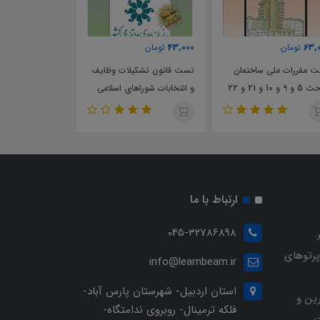
51,000
43,000
ان
تومان
تومان
 ملی ساختمان
تست قانون تشکیلات وظایف
تست قانون شهرداری ها
و انتخابات شوراهای اسلامی
کشور
ارتباط با ما
045-32786898
.
پرتوهای
info@learnbeam.ir
استان اردبیل- شهرستان پارس آباد-
ین و
فلکه ترمینال- روبروی ندامتگاه-
.