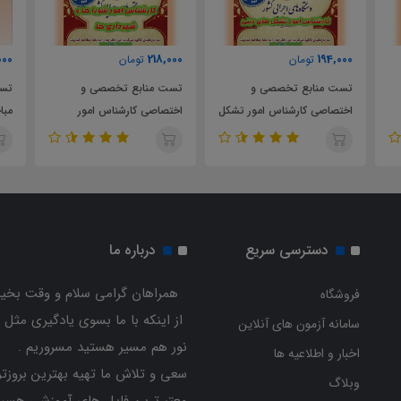
63,000
218,000
194,000
تومان
تومان
توم
تست منابع تخصصی و
تست منابع تخصصی و
تست مقررات
اختصاصی کارشناس امور تشکل
اختصاصی کارشناس امور
مباحث 5 و 9 و 10 و 21 و 22
های دینی سازمان تبلیغات
شوراها و شهرداری ها
اسلامی
استخدامی وزارت کشور
دسترسی سریع
درباره ما
همراهان گرامی سلام و وقت بخیر
فروشگاه
از اینکه با ما بسوی یادگیری مثل 
سامانه آزمون های آنلاین
نور هم مسیر هستید مسروریم .
اخبار و اطلاعیه ها
سعی و تلاش ما تهیه بهترین بروزتر
وبلاگ
معتبرترین فایل های آموزشی هست