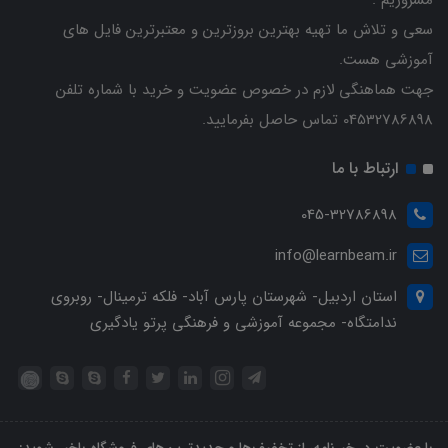
سعی و تلاش ما تهیه بهترین بروزترین و معتبرترین فایل های
آموزشی هست.
جهت هماهنگی لازم در خصوص عضویت و خرید با شماره تلفن
04532786898 تماس حاصل بفرمایید.
ارتباط با ما
045-32786898
info@learnbeam.ir
استان اردبیل- شهرستان پارس آباد- فلکه ترمینال- روبروی
ندامتگاه- مجموعه آموزشی و فرهنگی پرتو یادگیری
با عضویت در خبرنامه، از تخفیف‌ها و جدیدترین‌های فروشگاه باخبر شوید: