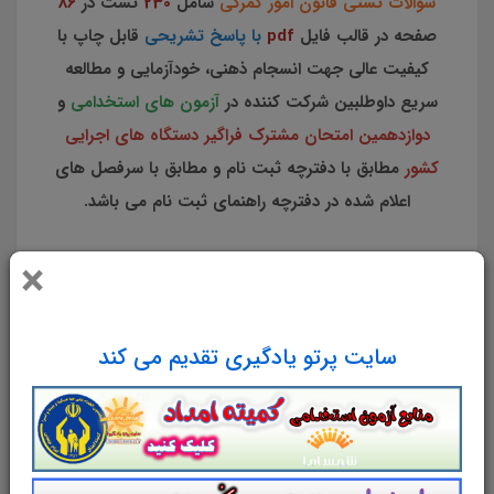
سوالات تستی قانون امور گمرکی
شامل
230
تست در
86
صفحه در قالب فایل
pdf
با پاسخ تشریحی
قابل چاپ با
کیفیت عالی جهت انسجام ذهنی، خودآزمایی و مطالعه
سریع داوطلبین شرکت کننده در
آزمون های استخدامی
و
دوازدهمین امتحان مشترک فراگیر دستگاه های اجرایی
کشور
مطابق با دفترچه ثبت نام و مطابق با سرفصل های
اعلام شده در دفترچه راهنمای ثبت نام می باشد.
لینک دانلود
×
تست قانون قاچاق کالا و ارز
سایت پرتو یادگیری تقدیم می کند