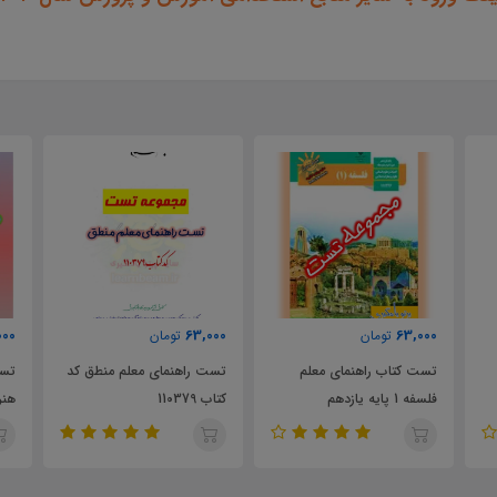
000
63,000
63,000
تومان
تومان
تست کتاب راهنمای معلم
تست راهنمای معلم منطق کد
تست
فلسفه 1 پایه یازدهم
کتاب 110379
هنر