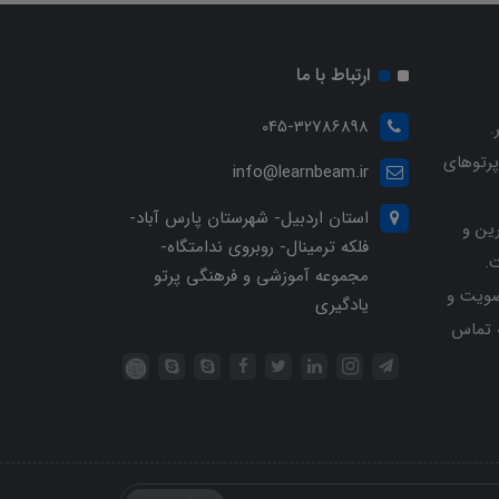
ارتباط با ما
045-32786898
.
پرتوهای
info@learnbeam.ir
استان اردبیل- شهرستان پارس آباد-
ین و
فلکه ترمینال- روبروی ندامتگاه-
.
مجموعه آموزشی و فرهنگی پرتو
ویت و
یادگیری
خرید با شماره تلفن 04532786898 تماس