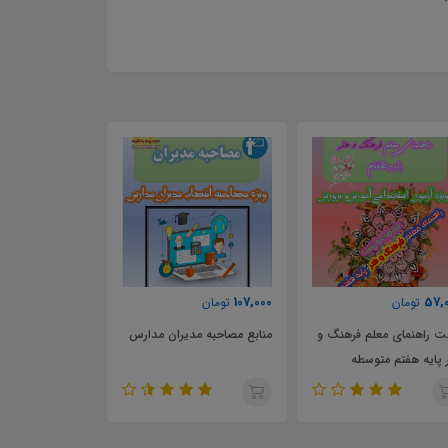
70,000
107,000
57,
تومان
تومان
تومان
 راهنمای معلم فرهنگ و
منابع مصاحبه مدیران مدارس
نمونه موردکاوی و
 پایه هفتم متوسطه
انتصاب راهبران آ