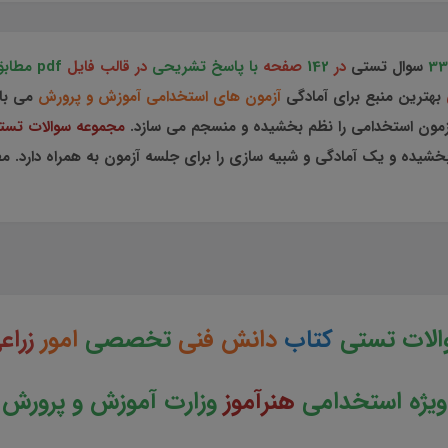
33
سوال تستی
در
142
صفحه
با پاسخ تشریحی
در قالب فایل
pdf مطابق با سرفصل های دفترچه آزمون استخدامی
ی
بهترین منبع برای آمادگی
آزمون های استخدامی آموزش و پرورش
می با
زمون استخدامی را نظم بخشیده و منسجم می سازد.
مجموعه سوالات تست
یده و یک آمادگی و شبیه سازی را برای جلسه آزمون به همراه دارد. مط
الات تستی
کتاب
دانش فنی
تخصصی
امور
زراع
ژه استخدامی
هنرآموز
وزارت آموزش و پرور