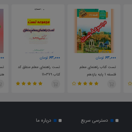
000
63,000
63,000
تومان
تومان
تست کتاب راهنمای معلم
تست راهنمای معلم منطق کد
تست
فلسفه 1 پایه یازدهم
کتاب 110379
هنر
دسترسی سریع
درباره ما