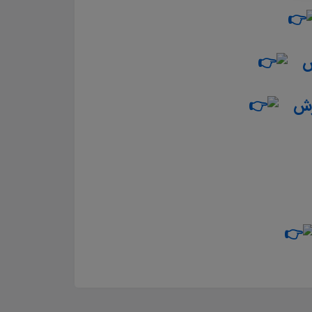
ورش
رش