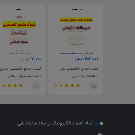
171,000
283,000
تومان
تومان
خلاصه راهنمای معلم تاریخ 2
تست منابع تخصصی دبیر
تست منابع تخصصی دبیری
11
مطالعات اجتماعی
حکمت و معارف اسلامی
نماد اعتماد الکترونیک و نماد ساماندهی