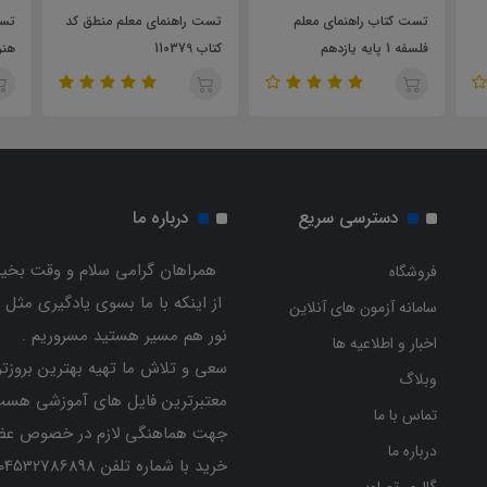
تست کتاب راهنمای معلم
تست راهنمای معلم منطق کد
تست
فلسفه 1 پایه یازدهم
کتاب 110379
هنر
دسترسی سریع
درباره ما
همراهان گرامی سلام و وقت بخیر
فروشگاه
از اینکه با ما بسوی یادگیری مثل 
سامانه آزمون های آنلاین
نور هم مسیر هستید مسروریم .
اخبار و اطلاعیه ها
سعی و تلاش ما تهیه بهترین بروزتر
وبلاگ
معتبرترین فایل های آموزشی هست
تماس با ما
جهت هماهنگی لازم در خصوص عض
درباره ما