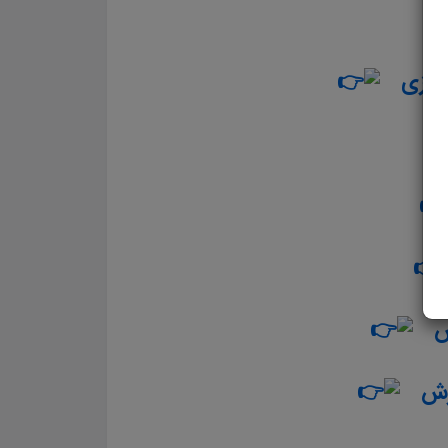
اورزی
ورش
رش