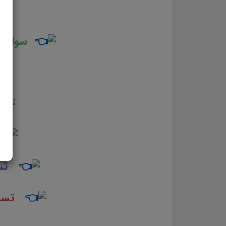
سوالا
تس
تست