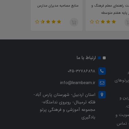
 راهنمای معلم فرهنگ و
منابع مصاحبه مدیران مدارس
نمونه موردکاوی و
 پایه هفتم متوسطه
انتصاب راهبران آ
ارتباط با ما
045-32786898
.
پرتوهای
info@learnbeam.ir
استان اردبیل- شهرستان پارس آباد-
ین و
فلکه ترمینال- روبروی ندامتگاه-
.
مجموعه آموزشی و فرهنگی پرتو
ویت و
یادگیری
خرید با شماره تلفن 04532786898 تماس