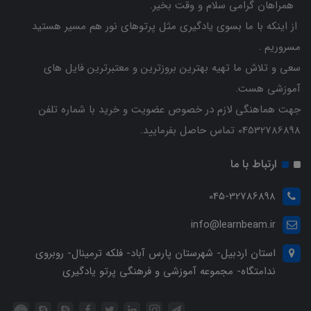
همراهان گرامی سلام و وقت بخیر.
از اینکه با ما بسوی یادگیری مثل پرتوهای نور هم مسیر هستید
مسروریم .
سعی و تلاش ما تهیه بهترین بروزترین و معتبرترین فایل های
آموزشی هست.
جهت هماهنگی لازم در خصوص عضویت و خرید با شماره تلفن
04532786898 تماس حاصل بفرمایید.
ارتباط با ما
045-32786898
info@learnbeam.ir
استان اردبیل- شهرستان پارس آباد- فلکه ترمینال- روبروی
ندامتگاه- مجموعه آموزشی و فرهنگی پرتو یادگیری