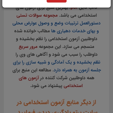
قالب فایل
pdf
. بهترین منبع برای آزمون های
استخدامی می باشد.
مجموعه سوالات تستی
دستورالعمل ترتیبات وضع و وصول عوارض محلی
و بهای خدمات دهیاری ها
مطالب خوانده شده
داوطلبین آزمون استخدامی را نظم بخشیده و
منسجم می سازد. این مجموعه
مرور سریع
داوطلب را سبب می شود و آگاهی های وی را
نظم بخشیده و یک آمادگی و شبیه سازی را برای
جلسه آزمون به همراه دارد
. مطالعه این منبع برای
همه داوطلبین شرکت کننده در
آزمون های
استخدامی
پیشنهاد می شود.
از دیگر منابع آزمون استخدامی در
سایت پرتو یادگیری دیدن فرمایید.