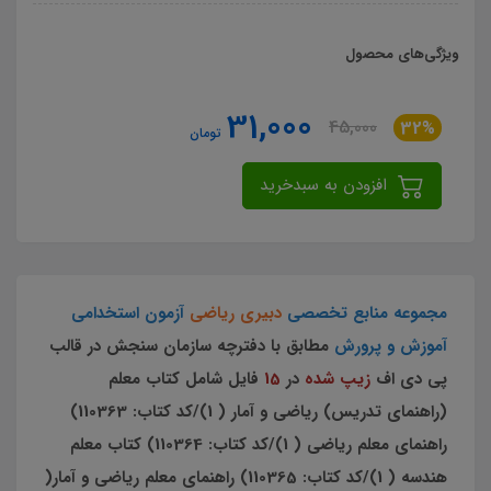
ویژگی‌های محصول
31,000
45,000
32%
تومان
افزودن به سبدخرید
مجموعه منابع تخصصی
دبیری ریاضی
آزمون استخدامی
آموزش و پرورش
مطابق با دفترچه سازمان سنجش در قالب
پی دی اف
زیپ شده
در
15
فایل شامل كتاب معلم
(راهنماي تدريس) رياضي و آمار ( 1)/كد كتاب: 110363)
راهنماي معلم رياضي ( 1)/كد كتاب: 110364) كتاب معلم
هندسه ( 1)/كد كتاب: 110365) راهنماي معلم رياضي و آمار(