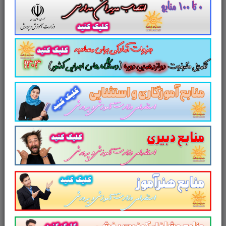
6) راهنماي معلم هندسه(2)/كد كتاب: 111365
7) راهنماي معلم حسابان 1/كد كتاب: 111381
8) راهنماي معلم آمار و احتمال/كد كتاب: 111382
9) راهنماي معلم رياضيات گسسته/كد كتاب: 112362
10 ) راهنماي معلم رياضي و آمار 3/كد كتاب: 112363
11 ) راهنماي معلم رياضي(3)/كد كتاب: 112364
12 ) راهنماي معلم هندسه 3/كد كتاب: 112365
13 ) راهنماي معلم حسابان(2)/كد كتاب: 112381
14 ) ررياضي پايه هفتم وهشتم (سال اول دوره اول
متوسطه)/كد كتاب: 103
15 ) كتاب معلم رياضي نهم دوره اول متوسطه/كد كتاب:
89
مجموعه منابع آزمون استخدامی آموزش و پرورش