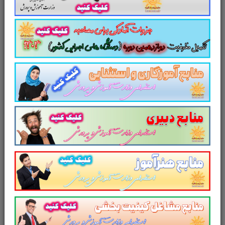
اطلاعات
ICDL درجه 1 و 2، تمرین های عملی با
مهارت های
کامپیوتر
هفتگانه
ICDL))
هوش و
کتاب استعداد تحصیلی مدرسان شریف و یا
توانمندی
دکتر مسیح خواه، سوالات هوش آزمون های
های ذهنی
دکتری
اطللاعات
قانون اساسی، چشم انداز 20 ساله، حقوق
سیاسی،
اساسی، تاریخ و جغرافیای دبیرستان، کتاب
اجتماعی و
دانش مسائل روز مدرسان شریف (برای
قانونی
پاسخ به این سوالات، پیگیری اخبار و
روزنامه ها در کنار جست و جو در اینترنت
پیرامون مسائل مربوطه، توصیه می شود.)