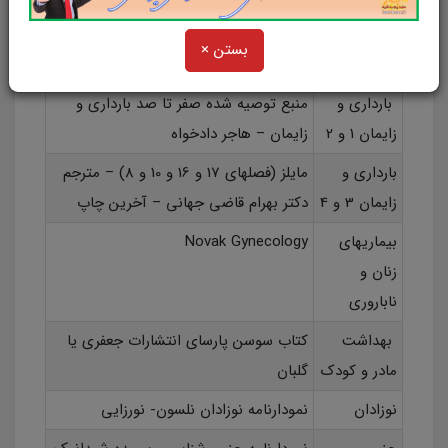
بستن ×
مواد آزمون
منابع مطالعاتی
بارداری و
منبع توصیه شده صفر تا صد بارداری و
زایمان 1 و 2
زایمان – هاجر دادخواه
بارداری و
مایلز (فصلهای 17 و 16 و 10 و 8) – مترجم
زایمان 3 و 4
دكتر بهرام قاضی جهانی – آخرین چاپ
بيماریهای
Novak Gynecology
زنان و
ناباروری
بهداشت
کتاب سوسن پارسای انتشارات جعفری یا
مادر و كودک
گلبان
نوزادان
نمودارنامه نوزادان نلسون- نورزایی