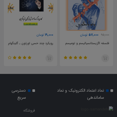
9,000
19,000
57,000
95,00
تومان
تومان
لسفه اگزیستانسیالیسم و تومیسم
رویکرد چند حسی اورتون ـ گلینگهام
اختلا
نماد اعتماد الکترونیک و نماد
دسترسی
ساماندهی
سریع
فروشگاه