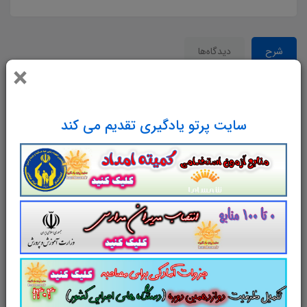
شرح
دیدگاه‌ها
×
خلاصه کتاب روانشناسی کودکان استثنایی جهت مرور و
مطالعه سریع دانشجویان و شرکت کنندگان آزمون
سایت پرتو یادگیری تقدیم می کند
استخدامی آموزش و پرورش (آموزگار استثثنایی) در 68
صفحه تهیه گردیده است
در بخشی از آن می خوانیم :
روان شناسی در شناخت رفتار انسان ها، بررسی علل و
اسباب رفتار، شرایطی که باعث بروز رفتار خاصی می شود،
تأثیر عوامل ارثی، جغرافیایی، اجتماعی و فرهنگی بر رفتار به
ما کمک می کنند. در ارئپای قرون وسطی، عقب مانده های
ذهنی را هم پای دیوانگان محسوب داشته، معتقد بودند که
شیطان در جسم آنها حلول کرده و اجنه و شیاطین، روح آنان
را تسخیر نموده اند. پیش از آن در دوره رم باستان به