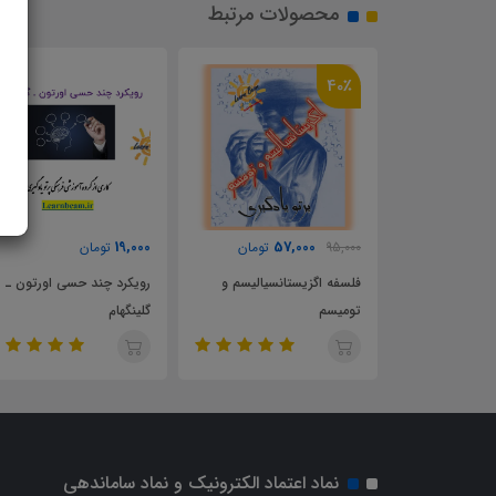
محصولات مرتبط
19,000
19,000
57,000
تومان
تومان
تومان
اگزیستانسیالیسم و
رویکرد چند حسی اورتون ـ
اختلال خواندن در دخ
م
گلینگهام
پسران
نماد اعتماد الکترونیک و نماد ساماندهی