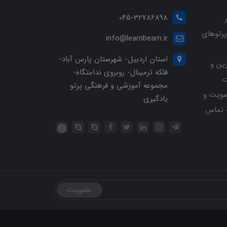
045-32786898
.
پرتوهای
info@learnbeam.ir
استان اردبیل- شهرستان پارس آباد-
ین و
فلکه ترمینال- روبروی ندامتگاه-
.
مجموعه آموزشی و فرهنگی پرتو
ویت و
یادگیری
خرید با شماره تلفن 04532786898 تماس
عضویت