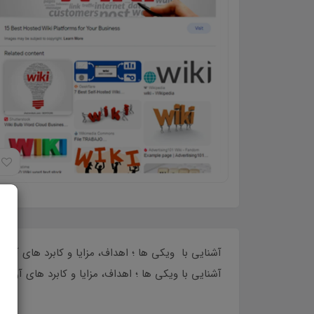
آشنایی با ویکی ها ؛ اهداف، مزایا و کابرد های آن پی
ویکی ها در 51 صفحه. مناسب برای ارایه د