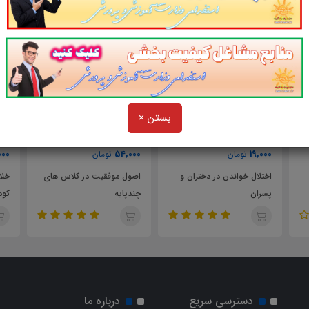
بستن ×
19,000
54,000
تومان
تومان
تران و
اصول موفقیت در کلاس های
خلاصه کتاب روانشناسی
چندپایه
کودکان استثنایی
دسترسی سریع
درباره ما