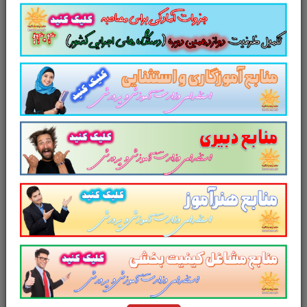
رویکرد، فرایندهای عصب شناختی متنوع یکپارچه در طول
خواندن نوشتن به وسیله ترکیب دیداری، شنیداری و
فعالیت های یادگیری جنبشی به وجود آمده است. اگرچه
برخی برنامه ها به شدت خواهان این رویکرد هستند آن یک
آزمون بزرگ در ارتباط با نظریه آموزش دگرگونی زبان است.
اصول و فنون معرفی شده توسط اورتون ـ گلینگهام انقلابی
به پا کرد و کاربرد اثرات بزرگ آن در زمینه خواندن ادامه
یافت.
روش چند حسی اورتون ـ گلینگهام گسترش یافته در اوایل
1930، به وسیله آنه گلینگهام و گروهی از معلمان مسلط که
دکتر ساموئل اورتون، گروه آنه را به طراحی تکلیف، کل
راههای جدید در آموزش ساختار آوایی از زبان نوشتاری در
افراد با نارساخوانی گماشت.