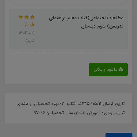
مطالعات اجتماعی(کتاب معلم -راهنمای
تدریس) سوم دبستان
(دیدگاه 14
کاربر)
دانلود رایگان
تاریخ ارسال 1396/05/11کد کتاب: 62دوره تحصیلی: راهنمای
تدریس›دوره آموزش ابتداییسال تحصیلی: 96-97