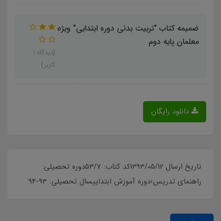
ضمیمه کتاب "تربیت بدنی دوره ابتدایی" ویژه
معلمان پایه دوم
(دیدگاه 1
کاربر)
دانلود رایگان
تاریخ ارسال 1393/05/12کد کتاب: 53/7دوره تحصیلی:
راهنمای تدریس›دوره آموزش ابتداییسال تحصیلی: 93-94