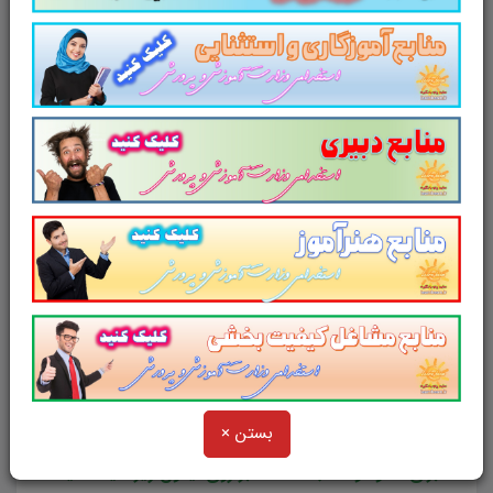
تست منابع استخدامی کارشناس امور بیمه
ای تامین اجتماعی
برای خرید و دانلود
منابع عمومی
آزمون
استخدامی سازمان تامین اجتماعی روی
عنوان
زیر
کلیک کنید
خرید منابع عمومی آزمون استخدامی
سازمان تامین اجتماعی سال 1403
نکته:
این منبع به صورت فشرده شده (زیپ) می باشد. لذا
برای برای باز شدن در گوشی نیاز به برنامه winrar دارد.
بستن ×
برای دانلود و نصب winrar بر روی آیکون زیر کلیک کنید.