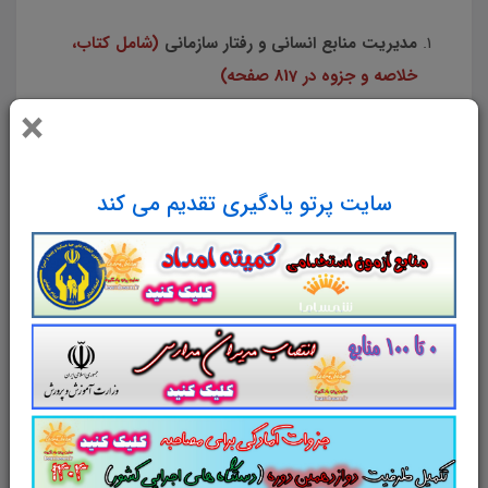
مدیریت منابع انسانی و رفتار سازمانی
(شامل کتاب،
خلاصه و جزوه در 817 صفحه)
اصول و کلیات بیمه
(جزوه، خلاصه و تست با پاسخ
×
در 316 صفحه)
حقوق بیمه
(کتاب، خلاصه، جزوه و تست در 433
سایت پرتو یادگیری تقدیم می کند
صفحه)
قانون کار
(جزوه و تست در 185 صفحه)
قانون تامین اجتماعی
(جزوه و خلاصه در 652
صفحه)
برای خرید و دانلود تست منابع استخدامی
کارشناس امور بیمه ای تامین اجتماعی روی لینک
زیر
کلیک کنید