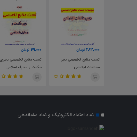
63,000
171,000
ن
تومان
تومان
خصصی دبیر
تست منابع تخصصی دبیری
تست کتاب راهنمای معلم
عی
حکمت و معارف اسلامی
فلسفه 1 پایه یازدهم
نماد اعتماد الکترونیک و نماد ساماندهی