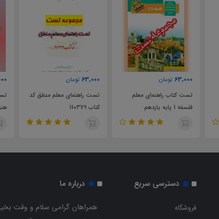
000
57,000
63,000
تومان
تومان
تست راهنمای معلم منطق کد
تست راهنمای معلم فرهنگ و
منا
کتاب 110379
هنر پایه هفتم متوسطه
دسترسی سریع
درباره ما
همراهان گرامی سلام و وقت بخیر
فروشگاه