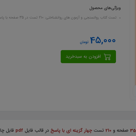
ویژگی‌های محصول
تست کتاب روانسنجی و آزمون های روانشناختی: 210 تست در 35 صفحه با پاسخ در قالب فایل pdf
45,000
تومان
افزودن به سبدخرید
35
صفحه و
210
تست
چهار گزینه ای با پاسخ
در قالب فایل
pdf
قابل چا