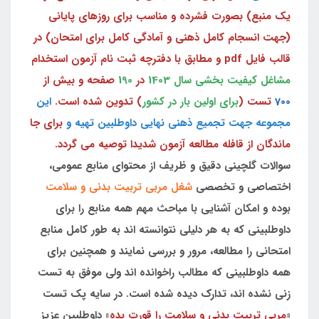
یک منبع) بصورت فشرده و مناسب برای روزهای پایانی
(جهت انسجام کامل ذهنی و آمادگی کامل برای امتحان) در
قالب فایل pdf و مطابق با دفترچه ثبت نام آزمون استخدام
مشاغل کیفیت بخشی سال 1403
در
190
صفحه و بیش از
700
تست (
برای اولین بار در کشور
) تدوین شده است.
این
مجموعه جهت تجمیع ذهنی نهایی داوطلبین تهیه و
برای جا
ماندگان از قافله مطالعه آزمون شدیدا توصیه می گردد.
سوالات گلچینی دقیق و ظریف از محتوای منابع عمومی،
اختصاصی و تخصصی
شغل مربی تربیت بدنی و سلامت
بوده و امکان آشنایی با مباحث مهم همه منابع را برای
داوطلبینی که به هر دلیلی نتوانسته اند به طور کامل منابع
امتحانی را مطالعه، مرور و بررسی نمایند و همچنین برای
همه داوطلبینی که مطالب راخوانده اند ولی موفق به تست
زنی نشده اند، تدارک دیده شده است. در سایه پک تست
«
مربی تربیت بدنی و سلامت را قورت بده
» داوطلبین عزیز