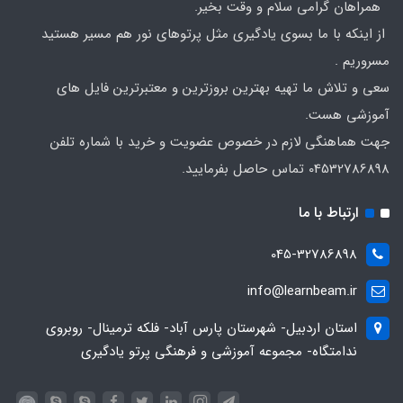
همراهان گرامی سلام و وقت بخیر.
از اینکه با ما بسوی یادگیری مثل پرتوهای نور هم مسیر هستید
مسروریم .
سعی و تلاش ما تهیه بهترین بروزترین و معتبرترین فایل های
آموزشی هست.
جهت هماهنگی لازم در خصوص عضویت و خرید با شماره تلفن
04532786898 تماس حاصل بفرمایید.
ارتباط با ما
045-32786898
info@learnbeam.ir
استان اردبیل- شهرستان پارس آباد- فلکه ترمینال- روبروی
ندامتگاه- مجموعه آموزشی و فرهنگی پرتو یادگیری