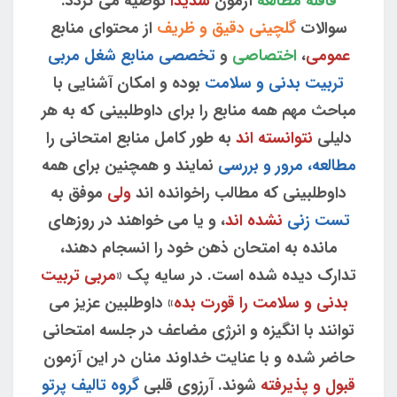
قافله مطالعه
آزمون
شدیدا
توصیه می گردد.
سوالات
گلچینی دقیق و ظریف
از محتوای منابع
عمومی
،
اختصاصی
و
تخصصی منابع شغل مربی
تربیت بدنی و سلامت
بوده و امکان آشنایی با
مباحث مهم همه منابع را برای داوطلبینی که به هر
دلیلی
نتوانسته اند
به طور کامل منابع امتحانی را
مطالعه، مرور و بررسی
نمایند و همچنین برای همه
داوطلبینی که مطالب راخوانده اند
ولی
موفق به
تست زنی
نشده اند
، و یا می خواهند در روزهای
مانده به امتحان ذهن خود را انسجام دهند،
تدارک دیده شده است. در سایه پک «
مربی تربیت
بدنی و سلامت را قورت بده
» داوطلبین عزیز می
توانند با انگیزه و انرژی مضاعف در جلسه امتحانی
حاضر شده و با عنایت خداوند منان در این آزمون
قبول و پذیرفته
شوند. آرزوی قلبی
گروه تالیف پرتو