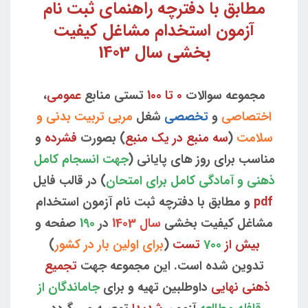
مطابق با دفترچه راهنمای ثبت نام
آزمون استخدام مشاغل کیفیت
بخشی سال 1403
مجموعه سوالات
0 تا 100
تستی منابع
عمومی
،
اختصاصی
و
تخصصی
شغل
مربی تربیت بدنی و
سلامت
(
سه منبع در یک منبع
) بصورت
فشرده
و
مناسب برای روز های پایانی (
جهت انسجام کامل
ذهنی و آمادگی کامل برای امتحان
) در قالب فایل
pdf
و مطابق با دفترچه ثبت نام آزمون استخدام
مشاغل کیفیت بخشی
سال 1403
در
190
صفحه و
بیش از
700
تست
(
برای اولین بار در کشور
)
تدوین شده است. این مجموعه جهت
تجمیع
ذهنی نهایی
داوطلبین تهیه و برای
جاماندگان از