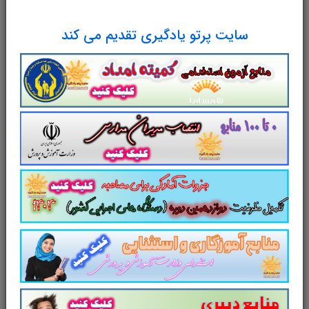
راه رشد آیت الله حائری شیرازی
جلد اول
برای
سایت پرتو یادگیری تقدیم می کند
تجمیع، جمع بندی و مرور سریع
متناسب با
سرفصل های اعلامی آزمون استخدامی آموزش و
پرورش
طراحی و تدوین شده است.
سایت پرتویادگیری
مجموعه منابع آمادگی برای آزمون استخدامی
آموزش و پرورش
را برای داوطلبین این آزمون به
شرح ذیل اعلام می دارد.
لینک دانلود
خلاصه
جلد دوم
کتاب
راه رشد
آیت الله حائری شیرازی