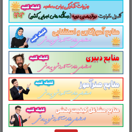
هفتم توسعه کشور
شامل
51
تست در
27
صفحه
با
پاسخ تشریحی
در قالب فایل
pdf
. بهترین منبع
برای آزمون های استخدامی می باشد.
جزوه
سوالات تستی
فصل 19 قانون برنامه پنج ساله
هفتم توسعه کشور
مطالب خوانده شده داوطلبین
آزمون استخدامی را نظم بخشیده و منسجم می
سازد. این مجموعه
مرور سریع
داوطلب را سبب
می شود و آگاهی های وی را
نظم بخشیده و یک
آمادگی و شبیه سازی را برای جلسه آزمون به
همراه دارد
. مطالعه این منبع برای همه داوطلبین
شرکت کننده در
آزمون استخدامی وزارت آموزش و
پرورش
پیشنهاد می شود.
از دیگر منابع آزمون استخدامی وزارت