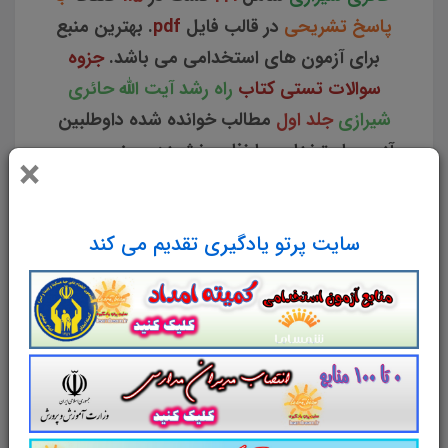
پاسخ تشریحی
در قالب فایل
pdf
. بهترین منبع
برای آزمون های استخدامی می باشد.
جزوه
سوالات تستی کتاب
راه رشد آیت الله حائری
شیرازی
جلد اول
مطالب خوانده شده داوطلبین
آزمون استخدامی را نظم بخشیده و منسجم می
×
سازد. این مجموعه
مرور سریع
داوطلب را سبب
می شود و آگاهی های وی را
نظم بخشیده و یک
سایت پرتو یادگیری تقدیم می کند
آمادگی و شبیه سازی را برای جلسه آزمون به
همراه دارد
. مطالعه این منبع برای همه داوطلبین
شرکت کننده در
آزمون استخدامی وزارت آموزش و
پرورش
پیشنهاد می شود.
از دیگر منابع آزمون استخدامی وزارت
آموزش و پرورش در سایت پرتو