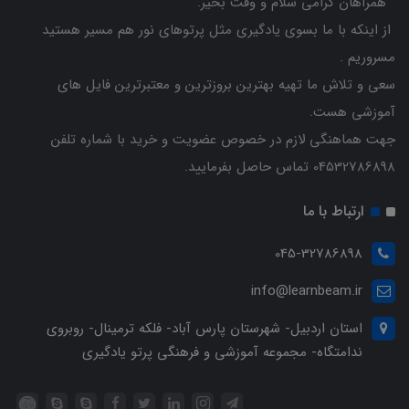
همراهان گرامی سلام و وقت بخیر.
از اینکه با ما بسوی یادگیری مثل پرتوهای نور هم مسیر هستید
مسروریم .
سعی و تلاش ما تهیه بهترین بروزترین و معتبرترین فایل های
آموزشی هست.
جهت هماهنگی لازم در خصوص عضویت و خرید با شماره تلفن
04532786898 تماس حاصل بفرمایید.
ارتباط با ما
045-32786898
info@learnbeam.ir
استان اردبیل- شهرستان پارس آباد- فلکه ترمینال- روبروی
ندامتگاه- مجموعه آموزشی و فرهنگی پرتو یادگیری