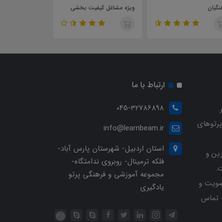
نگیان
ویژه مشاغل کیفیت بخشی
تربیت بدنی مشا
بخشی
ارتباط با ما
045-32786898
.
پرتوهای
info@learnbeam.ir
استان اردبیل- شهرستان پارس آباد-
ین و
فلکه ترمینال- روبروی ندامتگاه-
.
مجموعه آموزشی و فرهنگی پرتو
ویت و
یادگیری
خرید با شماره تلفن 04532786898 تماس