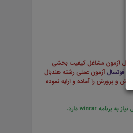
ه اول آزمون مشاغل کیفیت بخشی
ته
فوتسال
آزمون عملی رشته هندبال
ش و پرورش را آماده و ارایه نموده
امه winrar دارد.