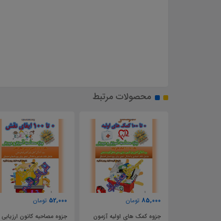
محصولات مرتبط
52,000
85,000
تومان
تومان
 فرهنگی تربیتی
جزوه کمک های اولیه آزمون
جزوه مصاحبه کانون ارزیابی