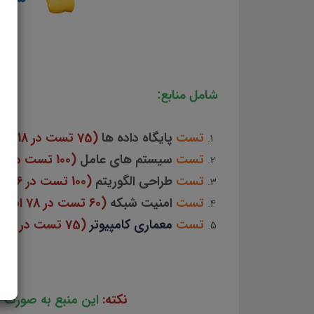
شامل منابع:
تست
پایگاه داده ها
(75 تست در 18 صفحه pdf)
تست
سیستم های عامل
(100 تست در 26 صفحه)
تست
طراحی الگوریتم
(100 تست
در 36 صفحه)
تست
امنیت شبکه
(60 تست در 78 اسلاید pdf)
تست
معماری کامپیوتر
(75 تست در 25 صفحه)
نکته:
این منبع به صورت فشرد