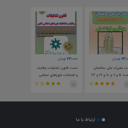
51,000
43,000
63,
تومان
تومان
تومان
 مقررات ملی ساختمان
تست قانون تشکیلات وظایف
تست قانون شهرد
9 و 10 و 21 و 22
و انتخابات شوراهای اسلامی
کشور
ارتباط با ما