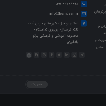
045-32786898
.
پرتوهای
info@learnbeam.ir
استان اردبیل- شهرستان پارس آباد-
ین و
فلکه ترمینال- روبروی ندامتگاه-
.
مجموعه آموزشی و فرهنگی پرتو
ویت و
یادگیری
خرید با شماره تلفن 04532786898 تماس
عضویت