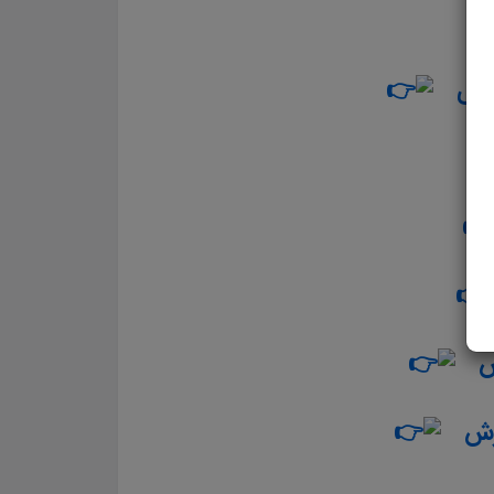
نیکی
ورش
رش