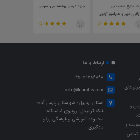
 منابع اختصاصی
جزوه درسی روانشناسی عمومی
کتاب زن یا نیمی ا
زگاری دبیر و هنرآموز آزمون
اجتماع
خدامی آموزش و پرورش
ارتباط با ما
045-32786898
.
پرتوهای
info@learnbeam.ir
استان اردبیل- شهرستان پارس آباد-
ین و
فلکه ترمینال- روبروی ندامتگاه-
.
مجموعه آموزشی و فرهنگی پرتو
ویت و
یادگیری
خرید با شماره تلفن 04532786898 تماس