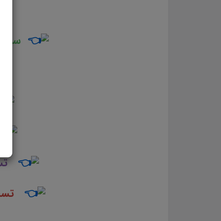
سوال
تس
تست