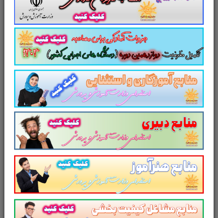
برای آزمون های استخدامی می باشد.
جزوه
سوالات تستی کتاب دانش فنی
تخصصی
تاسیسات مکانیکی
مطالب خوانده شده داوطلبین
آزمون استخدامی را نظم بخشیده و منسجم می
سازد. این مجموعه
مرور سریع
داوطلب را سبب
می شود و آگاهی های وی را
نظم بخشیده و یک
آمادگی و شبیه سازی را برای جلسه آزمون به
همراه دارد
. مطالعه این منبع برای همه داوطلبین
عزیز پیشنهاد می شود.
از دیگر منابع آزمون استخدامی وزارت
آموزش و پرورش در سایت پرتو
یادگیری دیدن فرمایید.