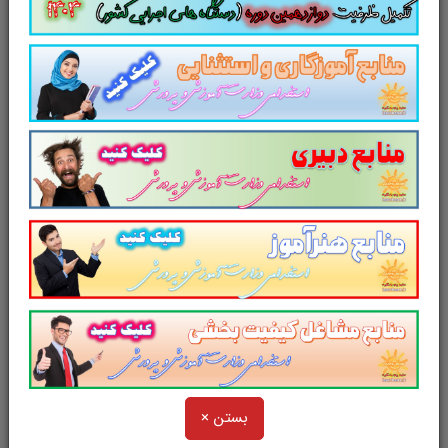
باشد.
جزوه سوالات تستی کتاب دانش فنی
تخصصی
طراحی و دوخت
مطالب خوانده شده
داوطلبین آزمون استخدامی را نظم بخشیده و
منسجم می سازد. این مجموعه
مرور سریع
داوطلب را سبب می شود و آگاهی های وی را
نظم بخشیده و یک آمادگی و شبیه سازی را برای
جلسه آزمون به همراه دارد
. مطالعه این منبع برای
همه داوطلبین عزیز پیشنهاد می شود.
از دیگر منابع آزمون استخدامی وزارت
آموزش و پرورش در سایت پرتو
یادگیری دیدن فرمایید.
بستن ×
و