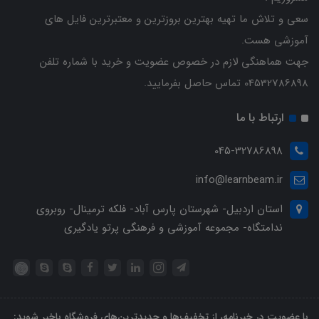
سعی و تلاش ما تهیه بهترین بروزترین و معتبرترین فایل های
آموزشی هست.
جهت هماهنگی لازم در خصوص عضویت و خرید با شماره تلفن
04532786898 تماس حاصل بفرمایید.
ارتباط با ما
045-32786898
info@learnbeam.ir
استان اردبیل- شهرستان پارس آباد- فلکه ترمینال- روبروی
ندامتگاه- مجموعه آموزشی و فرهنگی پرتو یادگیری
با عضویت در خبرنامه، از تخفیف‌ها و جدیدترین‌های فروشگاه باخبر شوید: