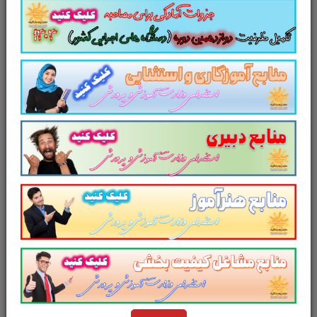
تستی آسیب شناسی روانی هالیجین و ویتبورن ترجمه یحیی سیدمحمدی
سوالات تستی کتاب
آسیب شناسی روانی ترجمه
یحیی سیدمحمدی
جلد 1 و 2
شامل
612
سوال
تستی در
271
صفحه
با پاسخ تشریحی
در قالب
فایل
pdf.
مجموعه ای کامل برای مطالعه و
موفقیت در آزمون های استخدامی
آموزش و
پرورش
و
سایر آزمون های استخدامی
است. این
مجموعه ارزشمند در قالب فایل
پی دی اف
می
تواند مناسب ترین انتخاب برای انسجام ذهنی و
آمادگی برای آزمون شما عزیزان باشد.
مجموعه
سوالات تستی کتاب آسیب شناسی روانی جلد 1 و
2
برای تجمیع، جمع بندی و مرور سریع
متناسب با
سرفصل های اعلامی آزمون استخدامی آموزش و