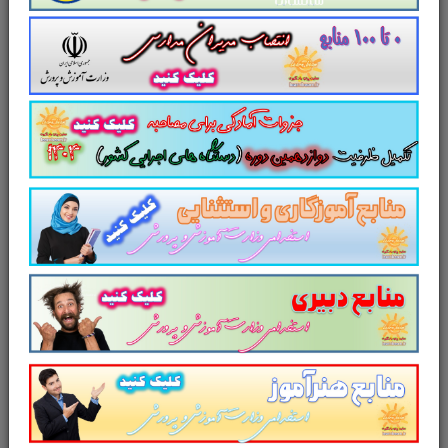
شبکه
تجارت الکترونیک و امنیت شبکه
دانش فنی پایه (شبکه و نرم‌افزار رایانه)
دانش فنی تخصصی (شبکه و نرم‌افزار رایانه)
نکته:
این منبع به صورت
فشرده شده
(
زیپ
) می
باشد. لذا برای برای باز شدن در گوشی نیاز به
برنامه
winrar
دارد.
برای دانلود و نصب
winrar
بر روی آیکون
زیر
کلیک
کنید.
کاری از سایت پرتو یادگیری