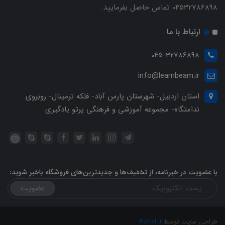
04532786898 تماس حاصل بفرمایید.
ارتباط با ما
045-32786898
info@learnbeam.ir
استان اردبیل- شهرستان پارس آباد- فلکه ترمینال- روبروی
ندامتگاه- مجموعه آموزشی و فرهنگی پرتو یادگیری
با عضویت در خبرنامه، از تخفیف‌ها و جدیدترین‌های فروشگاه باخبر شوید:
عضویت
طراحی سایت توسط
Portal.ir