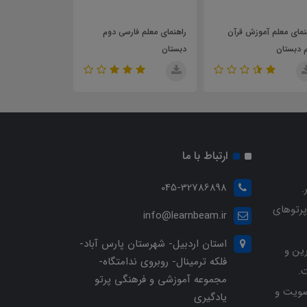
مای معلم آموزش قرآن
راهنمای معلم فارسی دوم
راهنمای معلم آمو
 دبستان
دبستان
اول دبستان
ارتباط با ما
045-32786898
.
پرتوهای
info@learnbeam.ir
استان اردبیل- شهرستان پارس آباد-
ین و
فلکه ترمینال- روبروی ندامتگاه-
.
مجموعه آموزشی و فرهنگی پرتو
ویت و
یادگیری