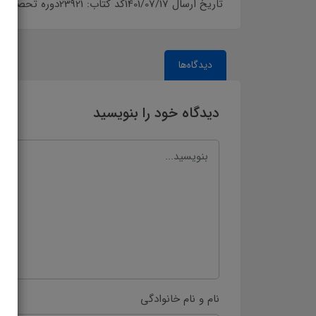
تاریخ ارسال 1401/07/17کد کتاب: 23921دوره تحصیلی: راهنمای تدریس›دوره آموزش ابتداییسال تحصیلی: 1401-1402
دیدگاه‌ها
دیدگاه خود را بنویسید
نام و نام خانوادگی