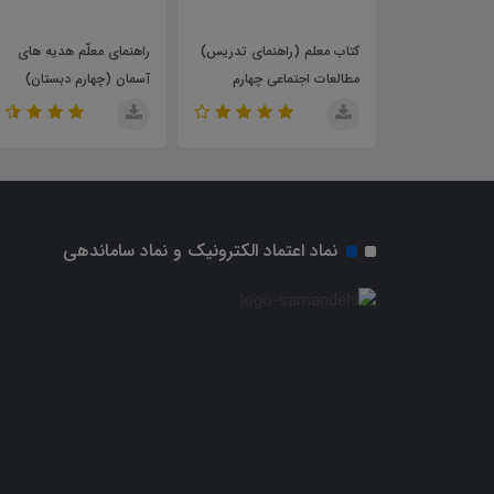
وزش قرآن ششم
کتاب معلم (راهنمای تدریس)
راهنمای معلّم هدیه های
مطالعات اجتماعی چهارم
آسمان (چهارم دبستان)
دبستان
نماد اعتماد الکترونیک و نماد ساماندهی