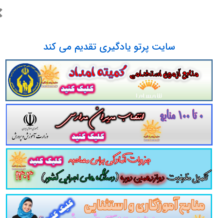
×
سایت پرتو یادگیری تقدیم می کند
(
49 تست
)
1 تست
)
به نماز (
84 تست
)
نمایی و مشاوره با رویکرد اسلامی (
267 تست
)
وره (
240 تست
)
ون های روانشناختی (
210 تست
)
 فشرده شده (زیپ) می باشد. لذا برای برای باز شدن در گوشی نیاز به برنامه nrar
برای دانلود و نصب winrar بر روی آیکون زیر کلیک کنید.