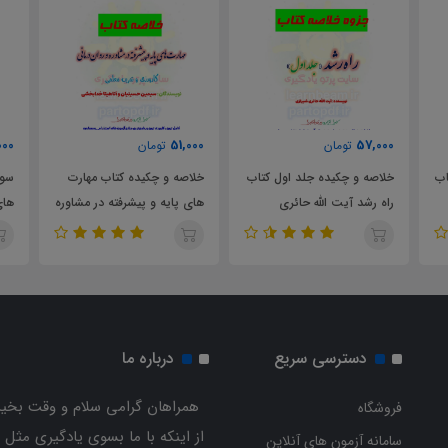
000
51,000
57,000
تومان
تومان
اب
خلاصه و چکیده جلد اول کتاب
خلاصه و چکیده کتاب مهارت
سوا
راه رشد آیت الله حائری
های پایه و پیشرفته در مشاوره
های
شیرازی
و روان درمانی کارورزی و
و ر
تمرین معلمی
تمر
دسترسی سریع
درباره ما
همراهان گرامی سلام و وقت بخیر
فروشگاه
از اینکه با ما بسوی یادگیری مثل 
سامانه آزمون های آنلاین