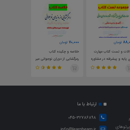
63,000
70,000
88,
تومان
تومان
تومان
لات و تست کتاب مهارت
خلاصه و چکیده کتاب
خلاصه و چکیده 
 پایه و پیشرفته در مشاوره
رمزگشایی از دوران نوجوانی میر
شناسی روانی هال
وان درمانی کارورزی و
سبحان سادات
ویتبورن ترجمه ی
ین عملی
سیدمحمدی جلد 1 و 2
ارتباط با ما
045-32786898
.
پرتوهای
info@learnbeam.ir