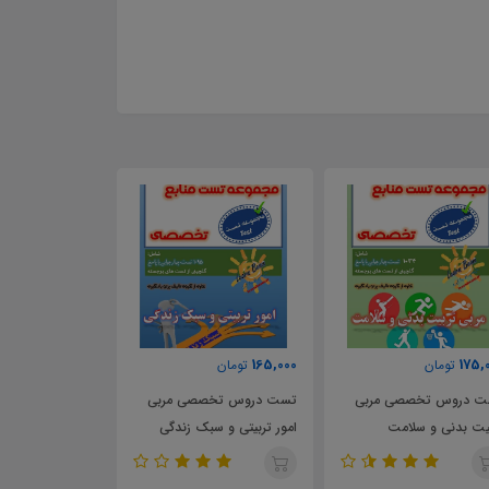
57,000
50,000
165,0
تومان
تومان
تومان
ت دروس تخصصی مربی
تست کتاب تغذیه و بهداشت
خلاصه و تست ک
ور تربیتی و سبک زندگی
مواد غذایی
اسلام