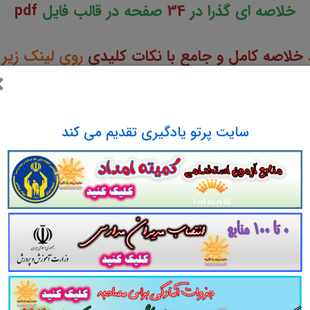
خلاصه ای گذرا در
34
صفحه در قالب فایل
pdf
د
خلاصه کامل و جامع با نکات کلیدی
روی لینک زیر 
×
لاصه کامل
کتاب اصول روان درمانگری و مشاوره با
سایت پرتو یادگیری تقدیم می کند
یکرد اسلامی
در قالب فایل
pdf
قابل چاپ با کیفیت عالی جهت انسجام ذه
وزش و پرورش سال 1403
راهنمای ثبت نام.
گاری ذهنی بهتر مطالعه این منبع همراه با تست تالیفی آن