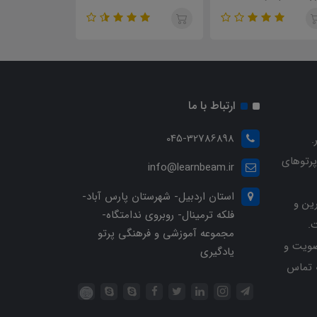
ارتباط با ما
045-32786898
.
پرتوهای
info@learnbeam.ir
استان اردبیل- شهرستان پارس آباد-
ین و
فلکه ترمینال- روبروی ندامتگاه-
.
مجموعه آموزشی و فرهنگی پرتو
ویت و
یادگیری
خرید با شماره تلفن 04532786898 تماس