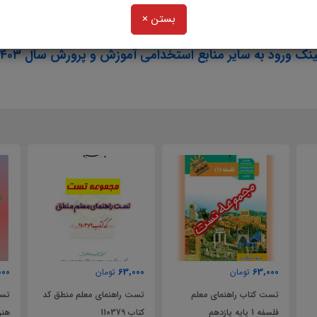
بستن ×
و در یک نمای کلی:
ینک ورود به سایر منابع استخدامی آموزش و پرورش سال ۱۴۰۳
000
63,000
63,000
تومان
تومان
تست کتاب راهنمای معلم
تست راهنمای معلم منطق کد
تست
فلسفه 1 پایه یازدهم
کتاب 110379
هنر