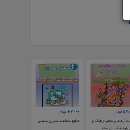
70,000
107,000
57,
تومان
تومان
تومان
 راهنمای معلم فرهنگ و
منابع مصاحبه مدیران مدارس
نمونه موردکاوی و
 پایه هفتم متوسطه
انتصاب راهبران آ