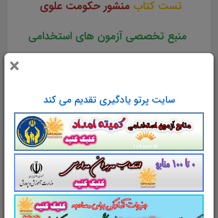
تست کتاب
منشور حکومت علوی
منبع تخصصی آزمون های استخدامی
×
مطابق با دفترچه راهنمای ثبت نام
آزمون های استخدامی
سایت پرتو یادگیری تقدیم می کند
45
تست با پاسخ در
12
صفحه در قالب
فایل
pdf
.
لینک دانلود
خلاصه
کتاب منشور حکومت