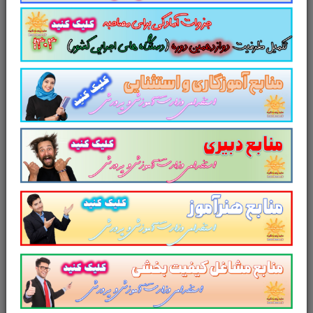
نظم بخشیده و منسجم می سازد. این مجموعه
مرور سریع
داوطلب را سبب می شود و آگاهی
های وی را
نظم بخشیده و یک آمادگی و شبیه
سازی را برای جلسه آزمون به همراه دارد
. مطالعه
این منبع برای همه داوطلبین عزیز پیشنهاد می
شود.
از دیگر منابع آزمون استخدامی وزارت
آموزش و پرورش در سایت پرتو
یادگیری دیدن فرمایید.
و
در یک نمای کلی: