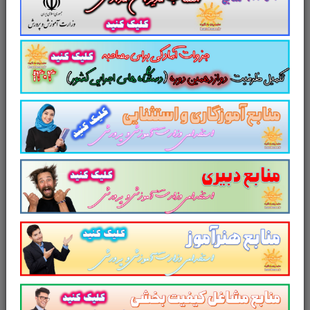
نظم بخشیده و منسجم می سازد. این مجموعه
مرور سریع
داوطلب را سبب می شود و آگاهی
های وی را
نظم بخشیده و یک آمادگی و شبیه
سازی را برای جلسه آزمون به همراه دارد
. مطالعه
این منبع برای همه داوطلبین عزیز پیشنهاد می
شود.
از دیگر منابع آزمون استخدامی وزارت
آموزش و پرورش در سایت پرتو
یادگیری دیدن فرمایید.
و
در یک نمای کلی: