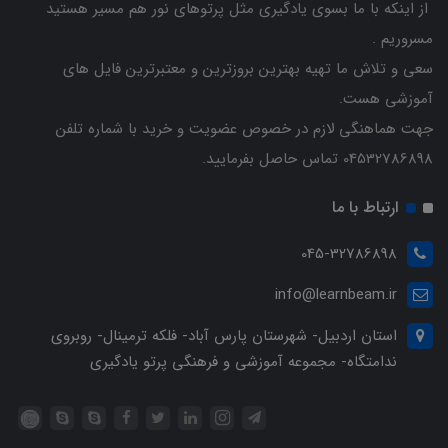
از اینکه با ما بسوی یادگیری مثل پرتوهای نور هم مسیر هستید
مسروریم .
سعی و تلاش ما تهیه بهترین بروزترین و معتبرترین فایل های
آموزشی هست.
جهت هماهنگی لازم در خصوص عضویت و خرید با شماره تلفن
04532786898 تماس حاصل بفرمایید.
ارتباط با ما
045-32786898
info@learnbeam.ir
استان اردبیل- شهرستان پارس آباد- فلکه ترمینال- روبروی
ندامتگاه- مجموعه آموزشی و فرهنگی پرتو یادگیری