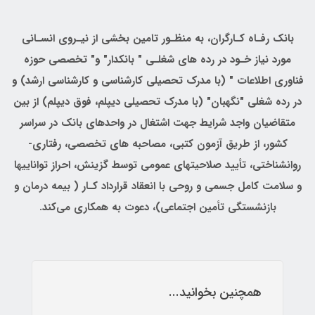
بانك رفـاه کـارگران، به منظـور تامين بخشی از نیـروی انسـانی
مورد نیاز خـود در رده های شغلـی " بانکدار" و" تخصصی حوزه
فناوری اطلاعات " (با مدرک تحصیلی کارشناسی و کارشناسی ارشد) و
در رده شغلی "نگهبان" (با مدرک تحصیلی دیپلم، فوق دیپلم) از بین
متقاضیان واجد شرايط جهت اشتغال در واحدهای بانک در سراسر
کشور، از طریق آزمون کتبی، مصاحبه های تخصصی، رفتاری-
روانشناختی، تأييد صلاحيتهاي عمومي توسط گزينش، احراز توانایيها
و سلامت كامل جسمي و روحي با انعقاد قرارداد کـار ( بیمه درمان و
بازنشستگی تأمین اجتماعی)، دعوت به همکاری می‌کند.
همچنین بخوانید...