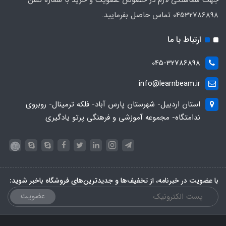
04532786898 تماس حاصل بفرمایید.
ارتباط با ما
045-32786898
info@learnbeam.ir
استان اردبیل- شهرستان پارس آباد- فلکه ترمینال- روبروی
ندامتگاه- مجموعه آموزشی و فرهنگی پرتو یادگیری
با عضویت در خبرنامه، از تخفیف‌ها و جدیدترین‌های فروشگاه باخبر شوید:
عضویت