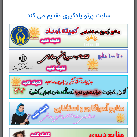
راه رشد آیت الله حائری شیرازی
جلد سوم
برای
سایت پرتو یادگیری تقدیم می کند
تجمیع، جمع بندی و مرور سریع
متناسب با
سرفصل های اعلامی آزمون استخدامی آموزش و
پرورش
طراحی و تدوین شده است.
سایت پرتویادگیری
مجموعه منابع آمادگی برای آزمون استخدامی
آموزش و پرورش
را برای داوطلبین این آزمون به
شرح ذیل اعلام می دارد.
لینک دانلود
خلاصه
جلد دوم
کتاب
راه رشد
آیت الله حائری شیرازی