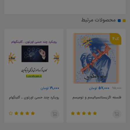
محصولات مرتبط
19,000
19,000
57
تومان
تومان
تومان
انسیالیسم و تومیسم
رویکرد چند حسی اورتون ـ گلینگهام
اختلال خواندن در