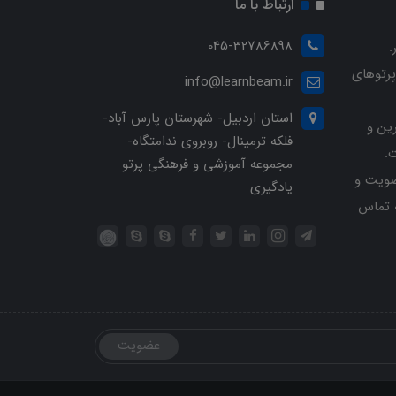
ارتباط با ما
045-32786898
.
پرتوهای
info@learnbeam.ir
استان اردبیل- شهرستان پارس آباد-
ین و
فلکه ترمینال- روبروی ندامتگاه-
.
مجموعه آموزشی و فرهنگی پرتو
ویت و
یادگیری
خرید با شماره تلفن 04532786898 تماس
عضویت