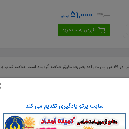
51,000
34,000
تومان
افزودن به سبدخرید
 در 161 صفحه pdf
×
سایت پرتو یادگیری تقدیم می کند