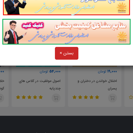
بستن ×
000
54,000
19,000
تومان
تومان
اختلال خواندن در دختران و
اصول موفقیت در کلاس های
خلا
پسران
چندپایه
کود