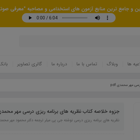
رین و جامع ترین منابع آزمون های استخدامی و مصاحبه "معرفی صوتی
عیه ها
وبلاگ
تماس با ما
درباره ما
گالری تصاویر
بانک
سی مھر محمدی pdf
جزوه خلاصه کتاب نظريه ھای برنامه ريزی درسی مھر محمدی df
نظريه ھای برنامه ريزی درسی نوشته جی پی ميلر ترجمه دکتر محمود مھر محمد