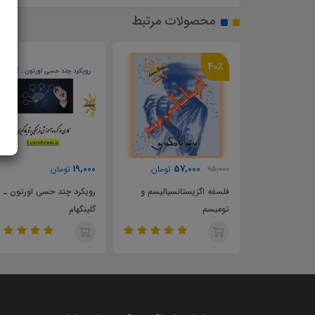
محصولات مرتبط
40٪
19,000
57,000
95,000
تومان
تومان
 دکتری تخصصی
فلسفه اگزیستانسیالیسم و
رویکرد چند حسی اورتون ـ
تومیسم
گلینگهام